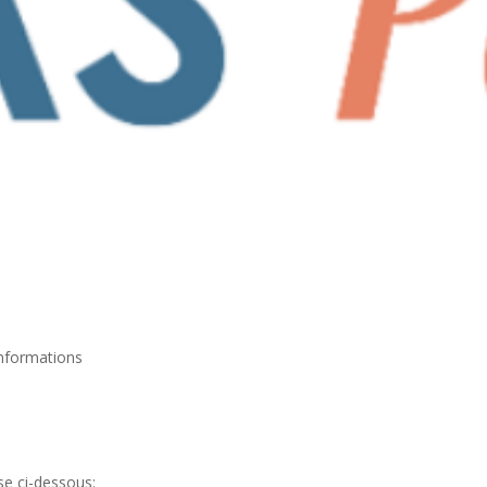
informations
se ci-dessous: