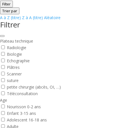
Filter
Trier par
A à Z (titre)
Z à A (titre)
Aléatoire
Filtrer
Plateau technique
Radiologie
Biologie
Echographie
Plâtres
Scanner
suture
petite chirurgie (abcès, OI, …)
Téléconsultation
Age
Nourisson 0-2 ans
Enfant 3-15 ans
Adolescent 16-18 ans
Adulte