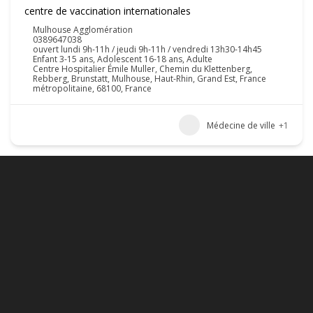
centre de vaccination internationales
Mulhouse Agglomération
0389647038
ouvert lundi 9h-11h / jeudi 9h-11h / vendredi 13h30-14h45
Enfant 3-15 ans, Adolescent 16-18 ans, Adulte
Centre Hospitalier Émile Muller, Chemin du Klettenberg,
Rebberg, Brunstatt, Mulhouse, Haut-Rhin, Grand Est, France
métropolitaine, 68100, France
Médecine de ville
+1